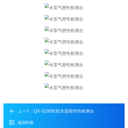
QX-31005E软水器密封性检测台
上一个：
返回列表