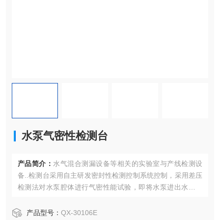
水泵气密性检测台
产品简介：
水气混合测漏设备等相关的实验室与产线检测设
备..检测台采用自主研发密封性检测控制系统控制，采用差压
检测法对水泵腔体进行气密性能试验，即将水泵进出水口密
封并连接到的测试机上，向被测水泵腔体内充入一定压力的
气体并保压，根据传感器压力变化来判断是否有泄漏。
产品型号：
QX-30106E