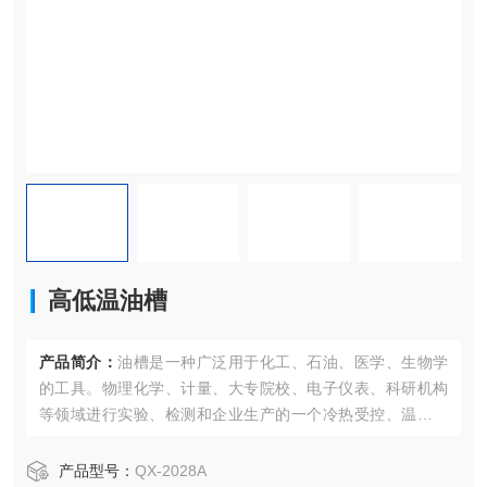
高低温油槽
产品简介：
油槽是一种广泛用于化工、石油、医学、生物学
的工具。物理化学、计量、大专院校、电子仪表、科研机构
等领域进行实验、检测和企业生产的一个冷热受控、温度均
匀的场所对试验样品或生产的产品进行恒定温度试验或测
试，恒温糟控制系统采用PID自动控制，触摸屏显示，通过水
产品型号：
QX-2028A