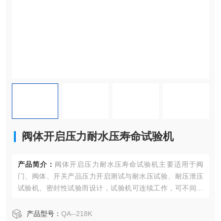
阀体开启压力耐水压寿命试验机
产品简介：
阀体开启压力耐水压寿命试验机主要适用于阀
门、阀体、开关产品压力开启测试与耐水压试验、耐压泄压
试验机、密封性试验而设计，试验机可连续工作，可不间断
测试，满足测试要求，采用PLC主控，触摸屏显示操作；主
要配件采用进口及国产工作稳定可靠，操作简单方便。相关
产品型号：
QA--218K