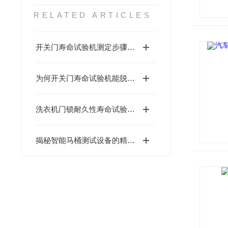
RELATED ARTICLES
开关门寿命试验机测定步骤揭秘：从准备到落地，关键细节全拿捏
为何开关门寿命试验机能脱颖而出？其优势藏着关键答案
洗衣机门锁耐久性寿命试验机GB 4706.24
揭秘智能马桶测试设备的精密结构：每一处设计，都在为精准把关！