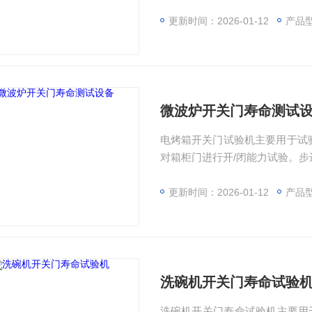
动,从而完成对柜门“打开与闭合”
开关门的动作。通过PLC控制对
更新时间：2026-01-12
产品型
多种洗衣机/电烤箱门的型式要求
微波炉开关门寿命测试
电烤箱开关门试验机主要用于试
对箱柜门进行开/闭能力试验。步
柜门“打开与闭合”的往复动作。
的夹具,可满足多种洗衣机/电烤
更新时间：2026-01-12
产品型
洗碗机开关门寿命试验
洗碗机开关门寿命试验机主要用