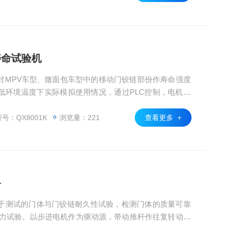
寿命试验机
对MPV车型、微面包车型中的移动门铰链部份作寿命强度
低环境温度下实际模拟使用情况，通过PLC控制，电机为
主体，配合庇锁、前锁、后锁的动作测试对所测试铰链进
久性测试；
号：QX8001K
浏览量：221
查看更多 +
备
于测试的门体与门铰链耐久性试验，检测门体的质量可靠
能力试验。以步进电机作为驱动源，带动推杆作往复转动运