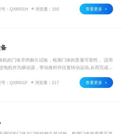
的往复动作, 通过PLC控制动作进行开启与关闭，模拟人手
产品进行上下开门测试动作，配合灵活多变的夹具,可满足
号：QX8001H
浏览量：192
查看更多 +
，通用性强,操作简单,控制方便,故障率低
设备
验机的门体开闭耐久试验，检测门体的质量可靠性， 适用
进电机作为驱动源，带动推杆作往复转动运动,从而完成对
通过PLC控制对产品进行上下开门测试动作，配合灵活多变
箱门的型式要求，通用性强,操作简单,控制方便,故障率低。
号：QX8001F
浏览量：217
查看更多 +
机
于测试的门体与门铰链耐久性试验，检测门体的质量可靠