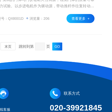
能力试验。以步进电机作为驱动源，带动推杆作往复转动运
的往复动作, 通过PLC控制动作进行开启与关闭，模拟人手
产品进行上下开门测试动作，配合灵活多变的夹具,可满足
号：QX8001D
浏览量：206
查看更多 +
，试验机通用性强,操作简单,控制方便,故
跳转到第
页
末页
联系方式
020-39921845
线客服