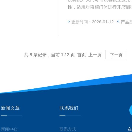
性，适用对箱柜门体进行开/闭
动,从而完成对柜门“打开与闭合”
开关门的动作。通过PLC控制对
更新时间：2026-01-12
产品型
多种洗碗机单门/双门的测试要求
共 9 条记录，当前 1 / 2 页 首页 上一页
下一页
新闻文章
联系我们
新闻中心
联系方式
在