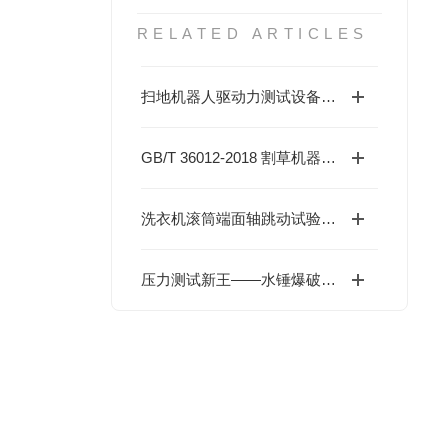
RELATED ARTICLES
扫地机器人驱动力测试设备 IEC 60335行业标准
GB/T 36012-2018 割草机器人性能规范及其试验方法 EN 50636-2-107 CE-EMC
洗衣机滚筒端面轴跳动试验机GB 4706.24
压力测试新王——水锤爆破试验机的隐藏功能大公开！