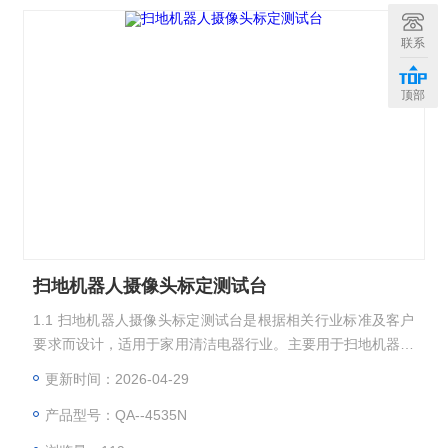
联系
顶部
扫地机器人摄像头标定测试台
1.1 扫地机器人摄像头标定测试台是根据相关行业标准及客户
要求而设计，适用于家用清洁电器行业。主要用于扫地机器人
在标准测试图卡板基础上，通过调整摄像头并配合相关测试软
更新时间：2026-04-29
件进行标定试验。 1.2测试台采用4080铝型材拼装而成。采用
产品型号：QA--4535N
吸光布作围板，通过灯箱对图卡供电，由专用摄像头对比软件
进行测试并对比明暗情况并作出判断。操作简单,控制方便,故