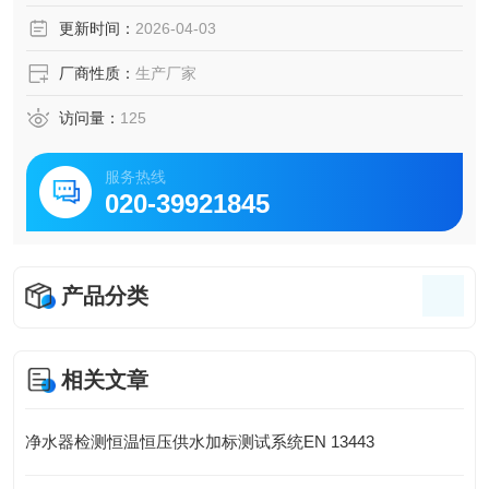
制。
更新时间：
2026-04-03
2、通过PLC控制各水箱电动阀体进行切换连续式供水式与压
力恒压供水模式。各工位具有水位高低显示、自动补水、缺
厂商性质：
生产厂家
水报警显示功能，并可通
访问量：
125
服务热线
020-39921845
产品分类
相关文章
净水器检测恒温恒压供水加标测试系统EN 13443