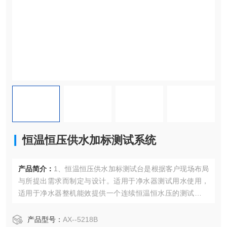
恒温恒压供水加标测试系统
产品简介：
1、恒温恒压供水加标测试台是根据客户现场布局
与所提出需求而制定与设计。适用于净水器测试用水使用，
适用于净水器整机能效提供一个连续恒温恒水压的测试水温
水压。通过自主研发测试系统+7寸触摸屏进行各水箱的水
温、进水、出水、水位、输出水压等进行实时的监控与控
产品型号：
AX--5218B