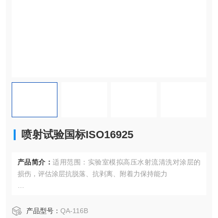
喷射试验国标ISO16925
产品简介：
适用范围：实验室模拟高压水射流清洗对涂层的
损伤，评估涂层抗脱落、抗剥离、附着力保持能力
测试原理：用规定压力、流量、喷嘴距离 / 角度、温度的高压
水射流喷射涂层试样，目视 / 照片对比、测量剥离面积，判定
产品型号：
QA-116B