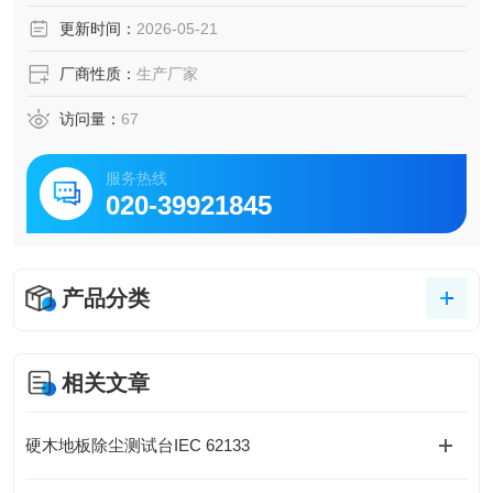
制。
更新时间：
2026-05-21
2、通过PLC控制各水箱电动阀体进行切换连续式供水式与压
力恒压供水模式。各工位具有水位高低显示、自动补水、缺
厂商性质：
生产厂家
水报警显示功能，并可通
访问量：
67
服务热线
020-39921845
产品分类
相关文章
硬木地板除尘测试台IEC 62133