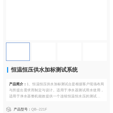
恒温恒压供水加标测试系统
产品简介：
1、恒温恒压供水加标测试台是根据客户现场布局
与所提出需求而制定与设计。适用于净水器测试用水使用，
适用于净水器整机能效提供一个连续恒温恒水压的测试水温
水压。通过自主研发测试系统+7寸触摸屏进行各水箱的水
温、进水、出水、水位、输出水压等进行实时的监控与控
产品型号：
QB--221F