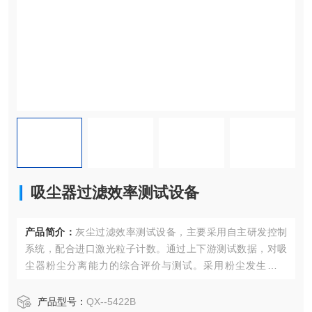
吸尘器过滤效率测试设备
产品简介：
灰尘过滤效率测试设备，主要采用自主研发控制
系统，配合进口激光粒子计数。通过上下游测试数据，对吸
尘器粉尘分离能力的综合评价与测试。采用粉尘发生器装
置，均匀分撒到直径100MM吸风管道中，由标准的吸风管道
把分撒好的浮质吸引入到试验罩中。试验罩顶上安装有标准
产品型号：
QX--5422B