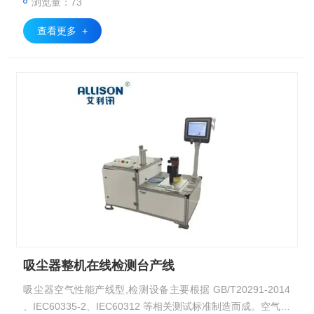
浏览量：73
与故障报警自动暂停，能实现无人值守全自动老化，可大幅提
高工作效率，减少
查看更多 +
吸尘器整机在线检测台产线
吸尘器空气性能产线型,检测设备主要根据 GB/T20291-2014
、IEC60335-2、IEC60312 等相关测试标准制造而成。空气性