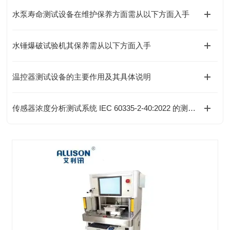
水泵寿命测试设备在维护保养方面需从以下方面入手
水锤爆破试验机其保养需从以下方面入手
温控器测试设备的主要作用及其具体说明
传感器浓度分析测试系统 IEC 60335-2-40:2022 的测试设备