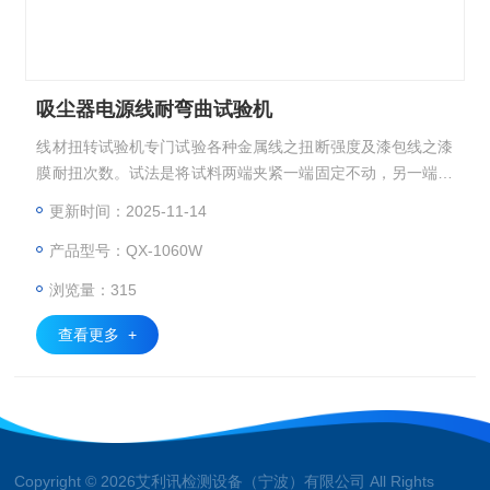
吸尘器电源线耐弯曲试验机
线材扭转试验机专门试验各种金属线之扭断强度及漆包线之漆
膜耐扭次数。试法是将试料两端夹紧一端固定不动，另一端连
续往复扭转，至试料扭断或漆包线之漆膜脱落，露出导体，记
更新时间：2025-11-14
录其耐扭转数。线材卷绕+扭转试验机同时符合GB/T4909.4-2
产品型号：QX-1060W
009标准和GB/T4909.7-2009标准。
浏览量：315
查看更多 +
Copyright © 2026艾利讯检测设备（宁波）有限公司 All Rights