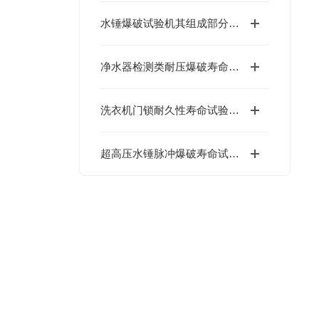
水锤爆破试验机其组成部分通常包含以下几个核心系统
净水器检测类耐压爆破寿命试验机 GB 34914—2021
洗衣机门锁耐久性寿命试验机GB 4706.24
超高压水锤脉冲爆破寿命试验机ASME B31