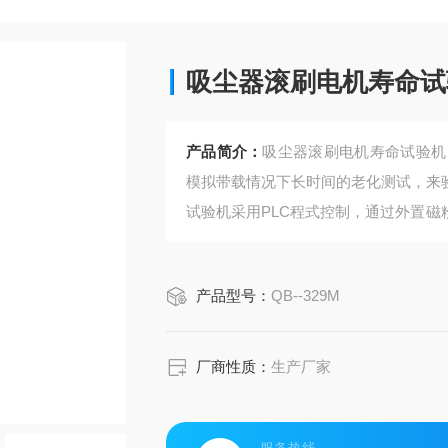
吸尘器滚刷电机寿命试
产品简介：
吸尘器滚刷电机寿命试验机
模拟带载情况下长时间的老化测试，来
试验机采用PLC程式控制，通过外置磁
Nms可调的负载对所测试的电机进行长
电，并对各工位进行电流、电压监测。
产品型号：
QB--329M
相关检测数据通过USB导出。试验机通
厂商性质：
生产厂家