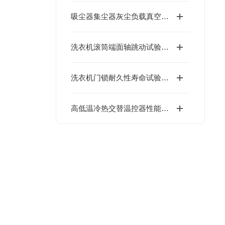
吸尘器集尘器灰尘负载真空度测试设备相关的测试标准
洗衣机滚筒端面轴跳动试验机GB 4706.24
洗衣机门锁耐久性寿命试验机GB 4706.24
高低温冷热交替温控器性能检测台EN 60730-1