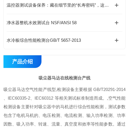
温控器测试设备保养：藏在细节里的“长寿密码”，这样做效率翻倍
净水器整机水效测试台 NSF/ANSI 58
水冷板综合性能检测台GB/T 5657-2013
产品介绍
吸尘器马达在线检测台产线
吸尘器马达空气性能产线型,检测设备主要根据 GB/T20291-2014
、IEC60335-2、IEC60312 等相关测试标准制造而成。,空气性能
检测设备主要针对吸尘器中的马机进行综合性能检测，测试参数
包含了电机马机的、电压检测、电流检测、输入功率检测、功率
因数、吸入功率、转速、流量、真空度和效率等性能参数。通过