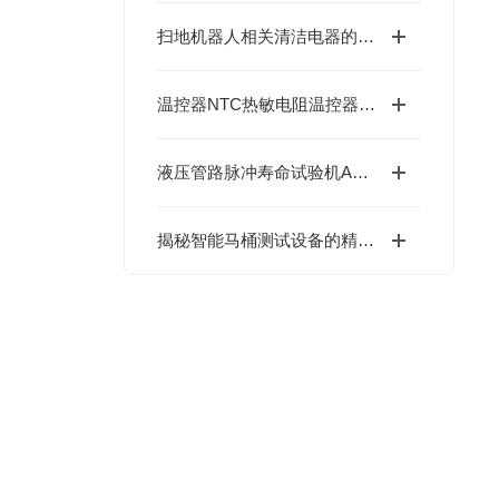
扫地机器人相关清洁电器的主要测试标准
温控器NTC热敏电阻温控器性能试验机 IEC 60730-2-9
液压管路脉冲寿命试验机ASME B31
揭秘智能马桶测试设备的精密结构：每一处设计，都在为精准把关！