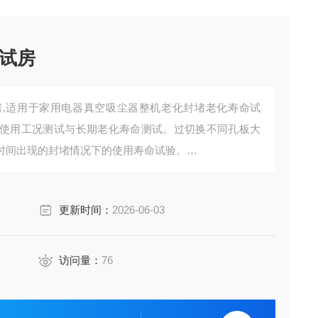
试房
,适用于家用电器真空吸尘器整机老化封堵老化寿命试
使用工况测试与长期老化寿命测试。过切换不同孔板大
时间出现的封堵情况下的使用寿命试验。
台架，中控系统，吸气区独立房，排风系统，老化系统
监控均由中控系统进行实时控制与监测。相关测试报
更新时间：
2026-06-03
访问量：
76