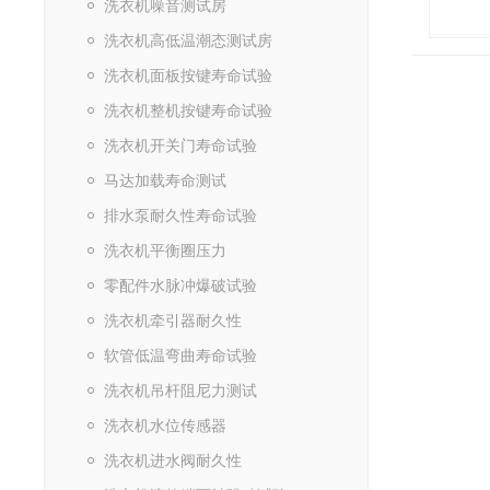
洗衣机噪音测试房
洗衣机高低温潮态测试房
洗衣机面板按键寿命试验
洗衣机整机按键寿命试验
洗衣机开关门寿命试验
马达加载寿命测试
排水泵耐久性寿命试验
洗衣机平衡圈压力
零配件水脉冲爆破试验
洗衣机牵引器耐久性
软管低温弯曲寿命试验
洗衣机吊杆阻尼力测试
洗衣机水位传感器
洗衣机进水阀耐久性