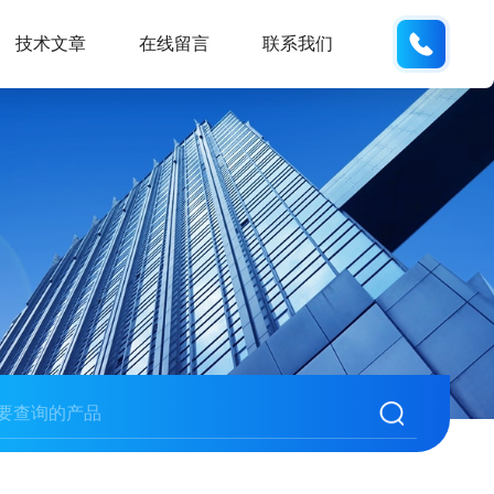
189289
技术文章
在线留言
联系我们