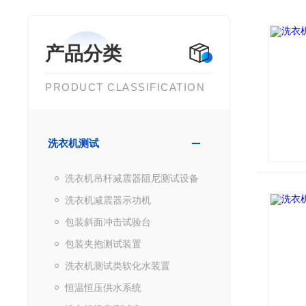
产品分类
PRODUCT CLASSIFICATION
洗衣机测试
洗衣机吊杆减震器阻尼测试设备
洗衣机减震器示功机
包装斜面冲击试验台
包装夹抱测试装置
洗衣机测试类软化水装置
恒温恒压供水系统