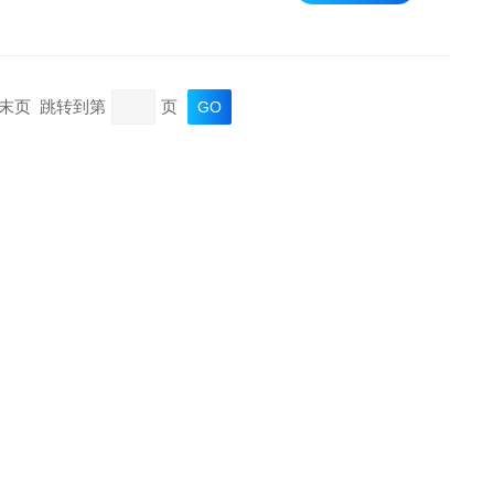
页 末页 跳转到第
页