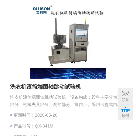
洗衣机滚筒端面轴跳动试验机
洗衣机滚筒端面轴跳动试验机，设备构成：设备主要分为三个
联系
部分：机械夹具部分、测控部分、操作台。采用卡盘式自动快
速紧固方式，且定位牢固。参数设置：可设置电机转速（高转
更新时间：2026-05-26
顶部
速1800r/min），运行时间；测量高度；测量距离、跳动合格
产品型号：QX-341M
判定值等。实时显示功能：位移、转速数据采集，2D波形数
据显示，同步显示波形图形和实时数据。数据存储、分析功