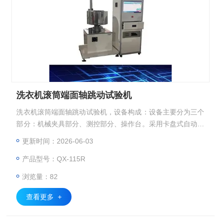
洗衣机滚筒端面轴跳动试验机
洗衣机滚筒端面轴跳动试验机，设备构成：设备主要分为三个
部分：机械夹具部分、测控部分、操作台。采用卡盘式自动快
速紧固方式，且定位牢固。参数设置：可设置电机转速（高转
更新时间：2026-06-03
速1800r/min），运行时间；测量高度；测量距离、跳动合格
产品型号：QX-115R
判定值等。实时显示功能：位移、转速数据采集，2D波形数
据显示，同步显示波形图形和实时数据。数据存储、分析功
浏览量：82
能，可记录、存储、查看、打印测试记录，带有不合格报警提
醒系统，可自动
查看更多 +