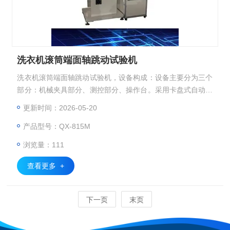
洗衣机滚筒端面轴跳动试验机
洗衣机滚筒端面轴跳动试验机，设备构成：设备主要分为三个
部分：机械夹具部分、测控部分、操作台。采用卡盘式自动快
速紧固方式，且定位牢固。参数设置：可设置电机转速（高转
更新时间：2026-05-20
速1800r/min），运行时间；测量高度；测量距离、跳动合格
产品型号：QX-815M
判定值等。实时显示功能：位移、转速数据采集，2D波形数
据显示，同步显示波形图形和实时数据。数据存储、分析功
浏览量：111
能，可记录、存储、查看、打印测试记录，带有不合格报警提
醒系统，可自动
查看更多 +
下一页
末页