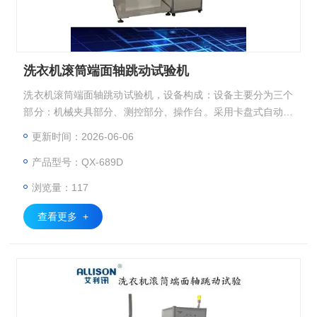
洗衣机滚筒端面轴跳动试验机
洗衣机滚筒端面轴跳动试验机，设备构成：设备主要分为三个
部分：机械夹具部分、测控部分、操作台。采用卡盘式自动快
速紧固方式，且定位牢固。参数设置：可设置电机转速（高转
更新时间：2026-06-06
速1800r/min），运行时间；测量高度；测量距离、跳动合格
产品型号：QX-689D
判定值等。实时显示功能：位移、转速数据采集，2D波形数
据显示，同步显示波形图形和实时数据。数据存储、分析功
浏览量：117
能，可记录、存储、查看、打印测试记录，带有不合格报警提
醒系统，可自动
查看更多 +