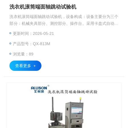
洗衣机滚筒端面轴跳动试验机
洗衣机滚筒端面轴跳动试验机，设备构成：设备主要分为三个
部分：机械夹具部分、测控部分、操作台。采用卡盘式自动快
速紧固方式，且定位牢固。参数设置：可设置电机转速（高转
更新时间：2026-05-21
速1800r/min），运行时间；测量高度；测量距离、跳动合格
产品型号：QX-813M
判定值等。实时显示功能：位移、转速数据采集，2D波形数
据显示，同步显示波形图形和实时数据。数据存储、分析功
浏览量：89
能，可记录、存储、查看、打印测试记录，带有不合格报警提
醒系统，可自动
查看更多 +