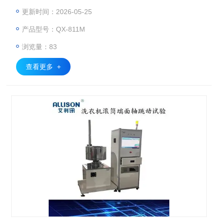
速紧固方式，且定位牢固。参数设置：可设置电机转速（高转
更新时间：2026-05-25
速1800r/min），运行时间；测量高度；测量距离、跳动合格
产品型号：QX-811M
判定值等。实时显示功能：位移、转速数据采集，2D波形数
据显示，同步显示波形图形和实时数据。数据存储、分析功
浏览量：83
能，可记录、存储、查看、打印测试记录，带有不合格报警提
醒系统，可自动
查看更多 +