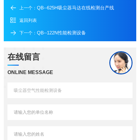
QB--625H吸尘器马达在线检测台产线
上一个：
返回列表
QB--122N性能检测设备
下一个：
在线留言
ONLINE MESSAGE