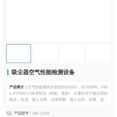
吸尘器空气性能检测设备
产品简介：
空气性能测试台按照IEC60312，IEC62885、F43
1-21F558-17标准制造（欧标、美标）,主要针对于吸尘器的
电压、电流、输入功率、功率因数、吸入功率、流量、真空
度和效率进行数据分析与数据采集。
检测设备采用工控机控制，17 寸显示器对所测试项目与测试
产品型号：
QB--121N