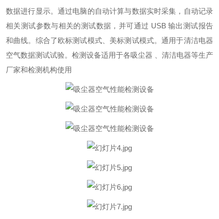
数据进行显示。通过电脑的自动计算与数据实时采集，自动记录
相关测试参数与相关的测试数据，并可通过 USB 输出测试报告
和曲线。综合了欧标测试模式、美标测试模式。通用于清洁电器
空气数据测试试验。检测设备适用于各吸尘器 、清洁电器等生产
厂家和检测机构使用