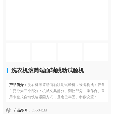
洗衣机滚筒端面轴跳动试验机
产品简介：
洗衣机滚筒端面轴跳动试验机，设备构成：设备
主要分为三个部分：机械夹具部分、测控部分、操作台。采
用卡盘式自动快速紧固方式，且定位牢固。参数设置：可设
置电机转速（高转速1800r/min），运行时间；测量高度；测
量距离、跳动合格判定值等。实时显示功能：位移、转速数
产品型号：
QX-341M