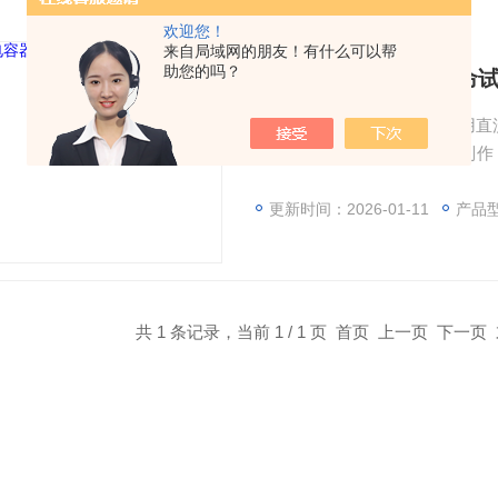
欢迎您！
来自局域网的朋友！有什么可以帮
助您的吗？
电容器性能充放电寿命
电容器充放电试验装置是采用直
标准与客户要求进行设计与制作
流、放电电压电流等数据，以电
放电寿命测试与间隔式寿命充放
更新时间：2026-01-11
产品型
出。
共 1 条记录，当前 1 / 1 页 首页 上一页 下一