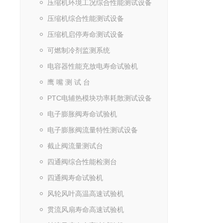
压缩机环境工况综合性能测试设备
压缩机综合性能测试设备
压缩机启停寿命测试设备
可燃制冷剂监测系统
电容器性能充放电寿命试验机
鹰 嘴 测 试 台
PTC电辅热模块功率耗散测试设备
电子膨胀阀寿命试验机
电子膨胀阀流量特性测试设备
截止阀流量测试台
四通阀综合性能检测台
四通阀寿命试验机
风轮风叶高温高速试验机
贯流风扇寿命高速试验机