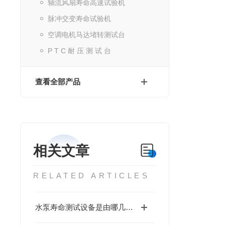
轴流风扇寿命高速试验机
脉冲交变寿命试验机
空调电机马达堵转测试台
P T C 耐 压 测 试 台
查看全部产品
相关文章
RELATED ARTICLES
水泵寿命测试设备是由哪几大部分组成的呢？