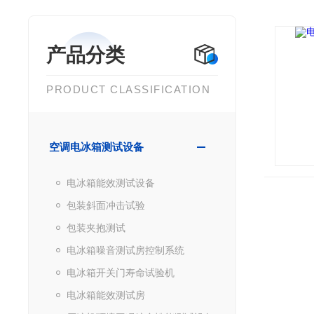
产品分类
PRODUCT CLASSIFICATION
空调电冰箱测试设备
电冰箱能效测试设备
包装斜面冲击试验
包装夹抱测试
电冰箱噪音测试房控制系统
电冰箱开关门寿命试验机
电冰箱能效测试房